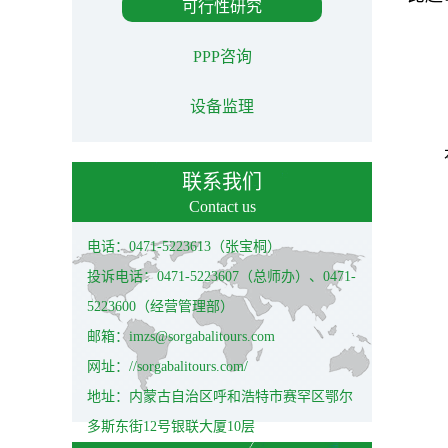
可行性研究
PPP咨询
设备监理
联系我们
Contact us
电话：0471-5223613（张宝桐）
投诉电话：0471-5223607（总师办）、0471-
5223600（经营管理部）
邮箱：imzs@sorgabalitours.com
网址：//sorgabalitours.com/
地址：内蒙古自治区呼和浩特市赛罕区鄂尔
多斯东街12号银联大厦10层