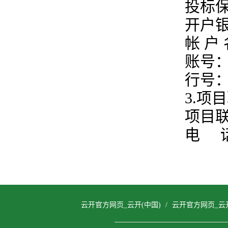
投标
开户
帐 户
账号：47
行号：3
3.
项目
项目
电 话 
云开官方网页_云开(中国)
/
云开官方网页_云