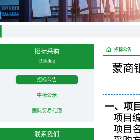
招标公告
招标采购
Bidding
蒙商
招标公告
中标公示
一、项
国际贸易代理
项目编号
项目
联系我们