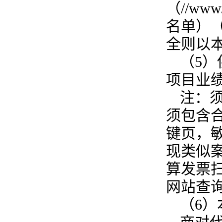
（//ww
名单）
全则以
（5）
项目业
注：
须包含
键页，
现类似
算发票
网站查
（6