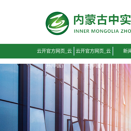
云开官方网页_云开(中国)
云开官方网页_云
云开官方网页_云
新
开(中国)
开(中国)