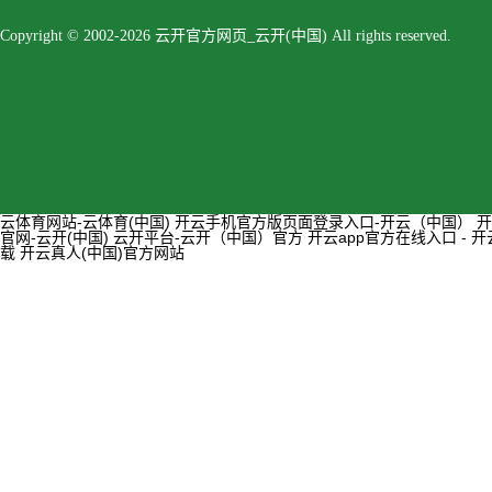
Copyright © 2002-2026 云开官方网页_云开(中国) All rights reserved.
云体育网站-云体育(中国)
开云手机官方版页面登录入口-开云（中国）
开
官网-云开(中国)
云开平台-云开（中国）官方
开云app官方在线入口 - 开云k
载
开云真人(中国)官方网站