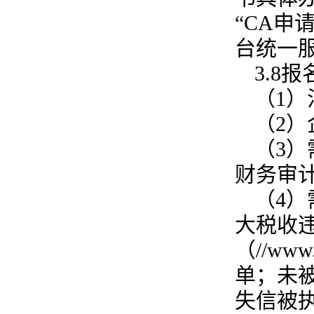
“CA申
台统一服务
3.8
报
（1
（2
（3）
财务审
（4）需
大税收
（//ww
单；未被“中
失信被