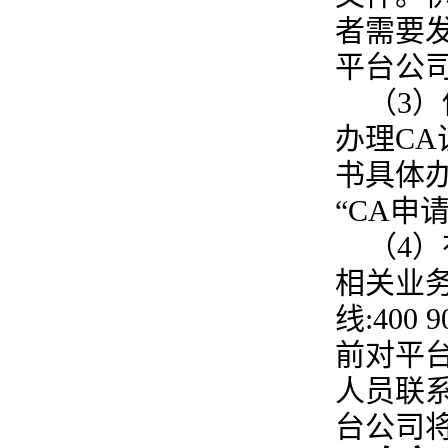
者需要
平台公
（3
办理C
书具体
“CA申
（4
相关业
线:40
前对平
人员联
台公司