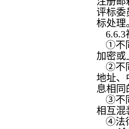
注册邮
评标委
标处理
6.6.3
①不
加密或
②不
地址、
息相同
③不
相互混
④法