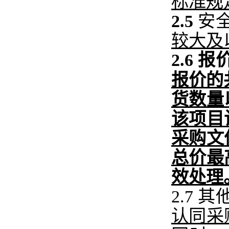
标准规
2.
5
安
较大及
2.
6
报
报价的
货数量
该项目
采购文
总价最
效处理
2.
7
其
认同采