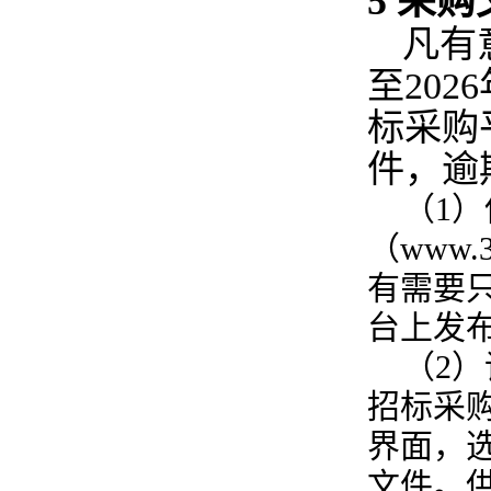
5
采购
凡
有
至202
标采购平
件，逾
（1
（www.
有需要
台上发
（2
招标采购平
界面，
文件。