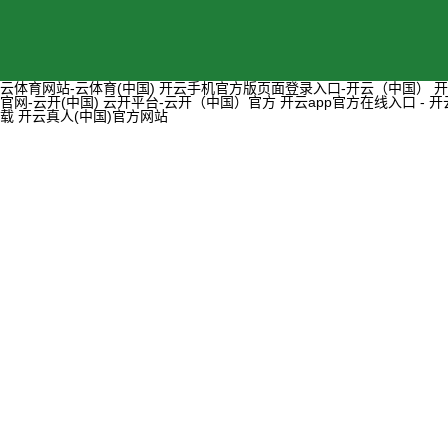
云体育网站-云体育(中国)
开云手机官方版页面登录入口-开云（中国）
开
官网-云开(中国)
云开平台-云开（中国）官方
开云app官方在线入口 - 开云k
载
开云真人(中国)官方网站