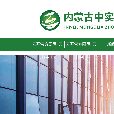
云开官方网页_云开(中国)
云开官方网页_云
云开官方网页_云
新
开(中国)
开(中国)