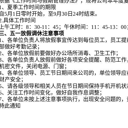
依据《工作时间与假期管理办法》，现将公司本年度
1
、夏季工作时间的期限
自
5
月
1
日零时开始，至
9
月
30
日
24
时结束。
2.
具体工作时间
上午工时：
8
：
30-11
：
45
；午休时间：
11
：
45-13
：
00
三
、
五一放假调休
注意事项
1
、各单位负责人将放假事宜传达到每位员工，员工提
部做好考勤记录；
2
、各单位放假前要做好办公场所消毒、卫生工作；
3
、各单位负责人放假前做好各项安全提醒、防范工作
机密文件，关闭电源、门窗；
4
、各单位领导、员工节日期间来公司的，单位领导应
财产安全；
5
、请各级领导和相关人员在节日期间保持手机开机状
6
、关注工作时间变化，做好自我作息调整；
7
、各单位未按上述注意事项执行，出现安全问题的，
特此通知