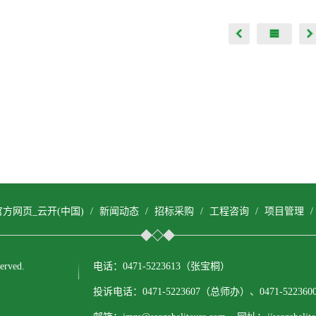
官方网页_云开(中国)
/
新闻动态
/
招标采购
/
工程咨询
/
项目管理
rved.
电话：0471-5223613（张宝桐）
投诉电话：0471-5223607（总师办）、0471-522